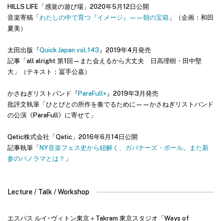
HILLS LIFE「感覚の遊び場」2020年5月12日公開
音楽寄稿「
わたしの中で育つ『イメージ』——朝の宝箱
」（企画：和田
夏美）
太田出版『
Quick Japan vol.143
』2019年4月発売
記事「all alright 第1回—また会えるから大丈夫 日高理樹・田中堅
大」（テキスト：冨手公嘉）
かさねぎリストバンド『
ParaFull+
』2019年3月発売
批評文執筆「ひとびとの所作を奏でるために——かさねぎリストバンド
の公演《ParaFull》に寄せて」
Qetic株式会社「Qetic」2016年6月14日公開
記事執筆「
NY音楽フェス史から紐解く、ガバナーズ・ボール。また新
参のパノラマとは？
」
Lecture / Talk / Workshop
エスパス ルイ･ヴィトン東京＋Takram 東京スタジオ「Ways of