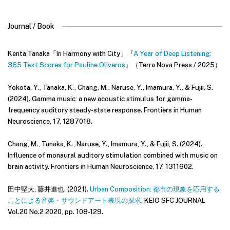
Journal / Book
Kenta Tanaka「In Harmony with City」『
A Year of Deep Listening:
365 Text Scores for Pauline Oliveros
』（Terra Nova Press / 2025）
Yokota, Y., Tanaka, K., Chang, M., Naruse, Y., Imamura, Y., & Fujii, S.
(2024). Gamma music: a new acoustic stimulus for gamma-
frequency auditory steady-state response. Frontiers in Human
Neuroscience, 17, 1287018.
Chang, M., Tanaka, K., Naruse, Y., Imamura, Y., & Fujii, S. (2024).
Influence of monaural auditory stimulation combined with music on
brain activity. Frontiers in Human Neuroscience, 17, 1311602.
田中堅大, 藤井進也. (2021).
Urban Composition: 都市の現象を応用する
ことによる音楽・サウンドアート表現の探求
. KEIO SFC JOURNAL
Vol.20 No.2 2020, pp. 108-129.