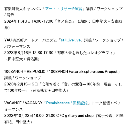
有楽町藝大キャンパス「
アート・リサーチ演習
」講義 / ワークショップ
/ 展示
2024年11月3日 14:00 - 17:00「音／音楽」（講師 ： 田中堅大 + 安齋励
應）
YAU 有楽町アートアーバニズム「
stilllive live
」講義 / ワークショップ /
パフォーマンス
2023年8月16日 12:30-17:30「都市の音を通したコレオグラフィ」
（田中堅大 + 境佑梨）
100BANCH × RE:PUBLIC「100BANCH Future Explorations Project」
講義 / ワークショップ
2023年2月15 - 16日「心落ち着く『音』の変容―100年前・現在・そし
て100年後―」（蓮沼執太 + 田中堅大）
VACANCE / VACANCY「
Reminiscence / 回想記録
」トーク登壇 / パフ
ォーマンス
2022年10月22日 19:00 - 21:00 C7C gallery and shop（冨手公嘉、相澤
有紀、田中堅大）