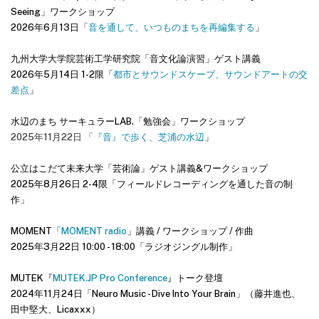
Seeing」ワークショップ
2026年6月13日「
音を通して、いつものまちを再編集する
」
九州大学
大学院芸術工学研究院
「音文化論演習」ゲスト講義
2026年5月14日 1-2限「
都市とサウンドスケープ、サウンドアートの交
差点
」
水辺のまち サーキュラーLAB.「勉強会」ワークショップ
2025年11月22日 「
『⾳』で歩く、芝浦の⽔辺
」
公立はこだて未来大学「芸術論」ゲスト講義&ワークショップ
2025年8月26日 2-4限「フィールドレコーディングを通した音の制
作」
MOMENT「
MOMENT radio
」講義 / ワークショップ / 作曲
2025年3月22日 10:00 - 18:00「ラジオジングル制作」
MUTEK『
MUTEK.JP Pro Conference
』トーク登壇
2024年11月24日「Neuro Music - Dive Into Your Brain」（藤井進也、
田中堅大、Licaxxx）