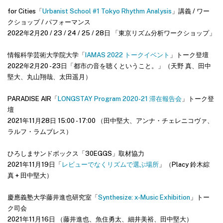
for Cities「
Urbanist School #1 Tokyo Rhythm Analysis
」講義 / ワー
クショップ / パフォーマンス
2022年2月20 / 23 / 24 / 25 / 28日 「東京リズム分析ワークショップ」
情報科学芸術大学院大学「
IAMAS 2022 トークイベント
」トーク登壇
2022年2月20 - 23日「
都市の音を聴くということ。
」（天野 真、田中
堅大、丸山翔哉、太田遥月）
PARADISE AIR「
LONGSTAY Program 2020-21 滞在報告会
」トーク登
壇
2021年11月28日 15:00 - 17:00 （田中堅大、アンナ・チェレニコヴァ、
ラルフ・ラムブレス）
ひろしまサンドボックス「30EGGS」取材協力
2021年11月19日「
レビューでなくリズムで選ぶ場所
」（Placy 鈴木綜
真 + 田中堅大）
慶應義塾大学藤井進也研究室「
Synthesize: x-Music Exhibition
」トー
ク司会
2021年11月16日 （藤井進也、魚住勇太、細井美裕、田中堅大）