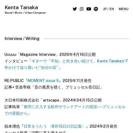
Kenta Tanaka
JP
/
EN
MENU
Sound / Music / Urban Composer
Interview / Writing
Ucuuu「Magazine: Interview」2026年4月16日公開
インタビュー「
ギターで『不知』と向き合い続けて。Kenta Tanakaが7
年かけて辿り着いた“自分の音”
」
RE:PUBLIC『
MOMENT issue 5
』2025年11月発売
記事+ 音楽寄稿「音の風景を聴く、ブリュッセル音日記」
大日本印刷株式会社「artscape」2024年04月15日公開
記事執筆「
都市に介入する欧州サウンドアートの現況──ブリュッセル
での実践から
」
椋本湧也『
日常をうたう 〈8月15日の日記集〉
』2024年2月発売
エッセイ執筆「沈黙に耳を澄ませて」